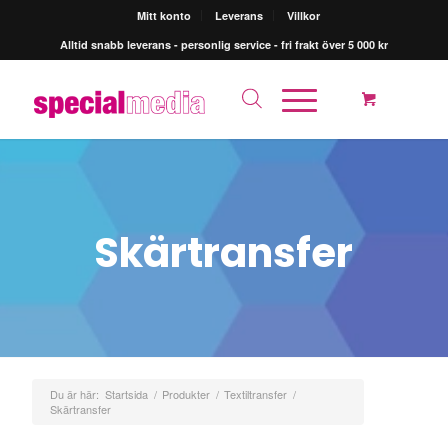
Mitt konto
Leverans
Villkor
Alltid snabb leverans - personlig service - fri frakt över 5 000 kr
Skärtransfer
Du är här:
Startsida
/
Produkter
/
Textiltransfer
/
Skärtransfer