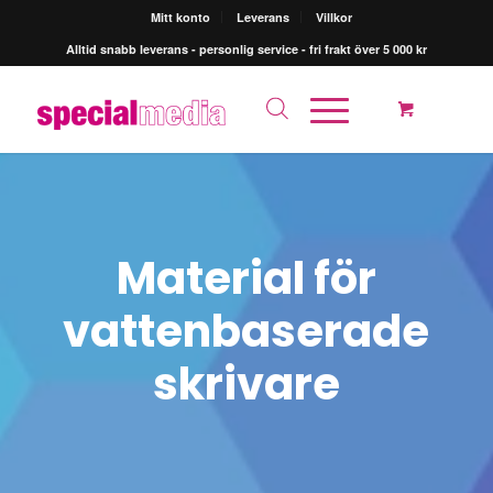
Mitt konto
Leverans
Villkor
Alltid snabb leverans - personlig service - fri frakt över 5 000 kr
Material för
vattenbaserade
skrivare