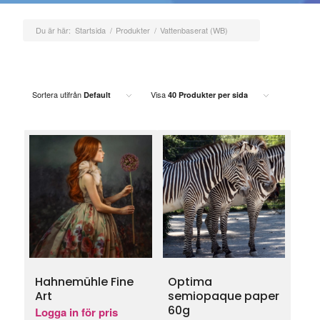
Du är här:
Startsida
/
Produkter
/
Vattenbaserat (WB)
Sortera utifrån
Visa
Default
40 Produkter per sida
Hahnemühle Fine
Optima
Art
semiopaque paper
60g
Logga in för pris