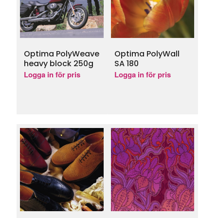
Optima PolyWeave
Optima PolyWall
heavy block 250g
SA 180
Logga in för pris
Logga in för pris