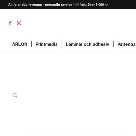
Alltid snabb leverans - personlig service - fri frakt över 5 000 kr
ARLON
Printmedia
Laminat och adhesiv
Vattenba