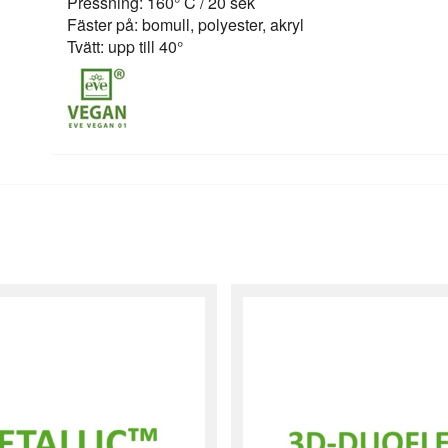
Pressning: 160° C / 20 sek
Fäster på: bomull, polyester, akryl
Tvätt: upp till 40°