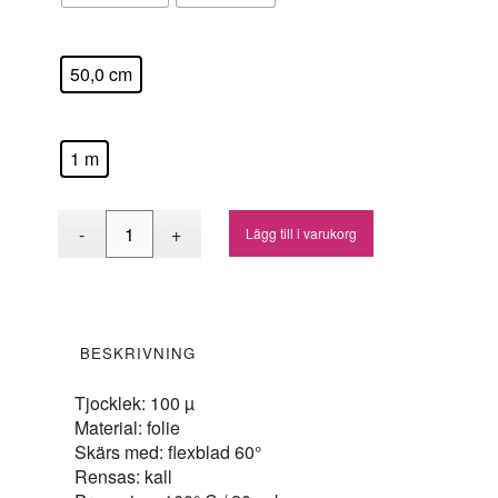
: 50,0 Cm
Bredd
50,0 cm
: 1 M
Längd
1 m
Lägg till i varukorg
BESKRIVNING
Tjocklek: 100 µ
Material: folie
Skärs med: flexblad 60°
Rensas: kall