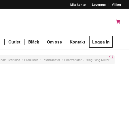
Mitt konto
Leverans
Villkor
g
Outlet
Bläck
Om oss
Kontakt
Logga in
 här:
Startsida
/
Produkter
/
Textiltransfer
/
Skärtransfer
/
Bling-Bling Mirror