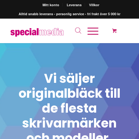
Mitt konto
Leverans
Villkor
Alltid snabb leverans - personlig service - fri frakt över 5 000 kr
Vi säljer
originalbläck till
de flesta
skrivarmärken
och modeller.