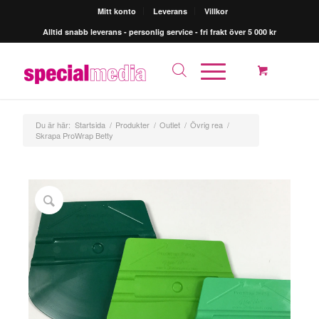
Mitt konto
Leverans
Villkor
Alltid snabb leverans - personlig service - fri frakt över 5 000 kr
Du är här:
Startsida
/
Produkter
/
Outlet
/
Övrig rea
/
Skrapa ProWrap Betty