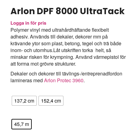
Arlon DPF 8000 UltraTack
Logga in för pris
Polymer vinyl med ultrahårdhäftande flexibelt
adhesiv. Används till dekaler, dekorer mm på
krävande ytor som plast, betong, tegel och trä både
inom- och utomhus.Låt utskriften torka helt, så
minskar risken för krympning. Använd värmepistol för
att forma mot grövre strukturer.
Dekaler och dekorer till tävlings-/entreprenadfordon
lamineras med
Arlon Protec 3960
.
Bredd
137,2 cm
152,4 cm
: 45,7 M
Längd
45,7 m