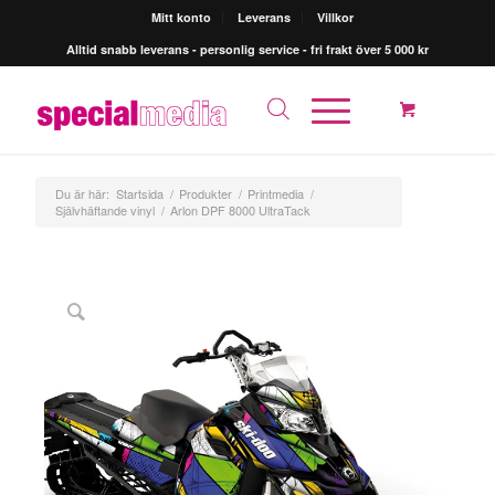
Mitt konto
Leverans
Villkor
Alltid snabb leverans - personlig service - fri frakt över 5 000 kr
Du är här:
Startsida
/
Produkter
/
Printmedia
/
Självhäftande vinyl
/
Arlon DPF 8000 UltraTack