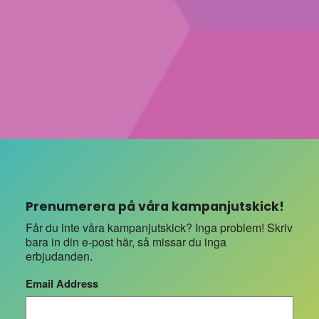
Prenumerera på våra kampanjutskick!
Får du inte våra kampanjutskick? Inga problem! Skriv
bara in din e-post här, så missar du inga
erbjudanden.
Email Address