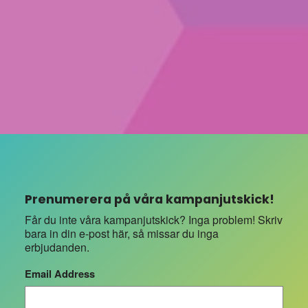
Prenumerera på våra kampanjutskick!
Får du inte våra kampanjutskick? Inga problem! Skriv
bara in din e-post här, så missar du inga
erbjudanden.
Email Address